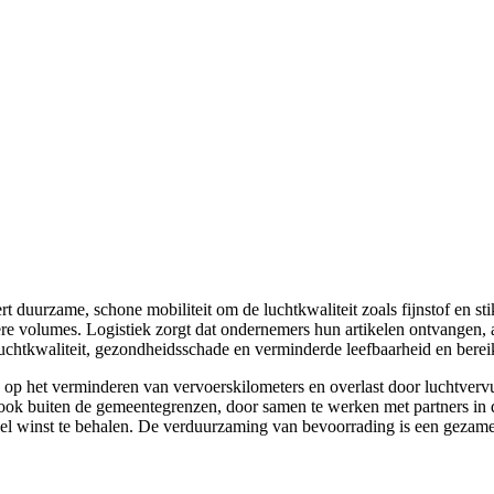
uurzame, schone mobiliteit om de luchtkwaliteit zoals fijnstof en stiks
tere volumes. Logistiek zorgt dat ondernemers hun artikelen ontvange
luchtkwaliteit, gezondheidsschade en verminderde leefbaarheid en berei
s op het verminderen van vervoerskilometers en overlast door luchtverv
n, ook buiten de gemeentegrenzen, door samen te werken met partners in 
veel winst te behalen. De verduurzaming van bevoorrading is een gezame