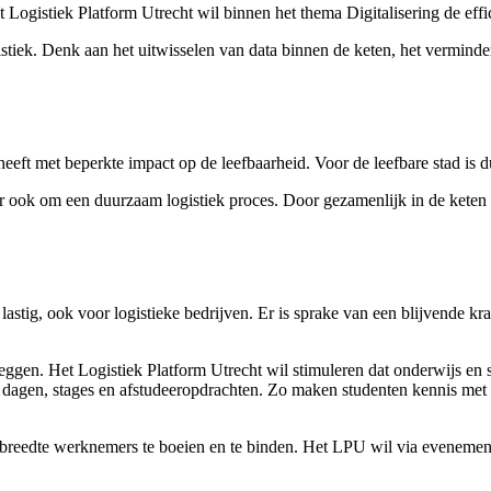
ogistiek Platform Utrecht wil binnen het thema Digitalisering de effici
logistiek. Denk aan het uitwisselen van data binnen de keten, het verm
heeft met beperkte impact op de leefbaarheid. Voor de leefbare stad is
 maar ook om een duurzaam logistiek proces. Door gezamenlijk in de kete
stig, ook voor logistieke bedrijven. Er is sprake van een blijvende kr
 leggen. Het Logistiek Platform Utrecht wil stimuleren dat onderwijs en 
en dagen, stages en afstudeeropdrachten. Zo maken studenten kennis met
de breedte werknemers te boeien en te binden. Het LPU wil via evenemen