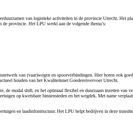
erduurzamen van logistieke activiteiten in de provincie Utrecht. Het pla
in de provincie. Het LPU werkt aan de volgende thema’s:
isnetwerk van (vaar)wegen en spoorverbindingen. Hier horen ook goeder
 actueel houden van het Kwaliteitsnet Goederenvervoer Utrecht.
, de modal shift, en het optimaal flexibel en duurzaam inzetten van ver
oertuigen op kwetsbare binnensteden en het wegdek. Met name verplaa
ertuigen en laadinfrastructuur. Het LPU helpt bedrijven in deze transit